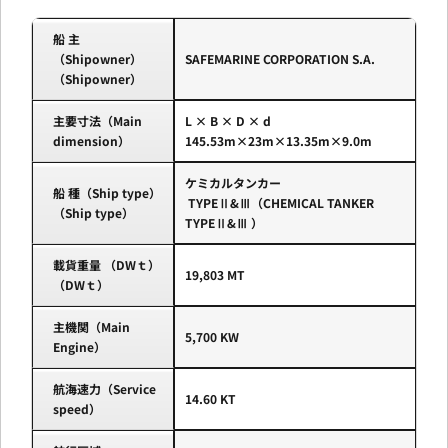
船 主
（Shipowner）
SAFEMARINE CORPORATION S.A.
（Shipowner）
主要寸法（Main
L × B × D × d
dimension）
145.53m×23m×13.35m×9.0m
ケミカルタンカー
船 種（Ship type）
TYPEⅡ&Ⅲ（CHEMICAL TANKER
（Ship type）
TYPEⅡ&Ⅲ ）
載貨重量 （DWｔ）
19,803 MT
（DWｔ）
主機関（Main
5,700 KW
Engine）
航海速力（Service
14.60 KT
speed）