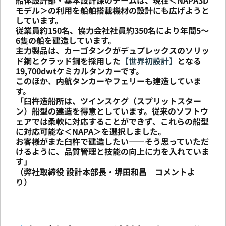
モデル＞の利用を船舶搭載機材の設計にも広げようと
しています。
従業員約150名、協力会社社員約350名により年間5〜
6隻の船を建造しています。
主力製品は、カーゴタンクがデュプレックスのソリッ
ド鋼とクラッド鋼を採用した
【世界初設計】
となる
19,700dwtケミカルタンカーです。
このほか、内航タンカーやフェリーも建造していま
す。
「臼杵造船所は、ツインスケグ（スプリットスター
ン）船型の建造を得意としています。従来のソフトウ
ェアでは柔軟に対応することができず、これらの船型
に対応可能な＜NAPA＞を選択しました。
お客様がまた臼杵で建造したい――そう思っていただ
けるように、品質管理と技能の向上に力を入れていま
す」
（弊社取締役 設計本部長・堺田和昌 コメントよ
り）