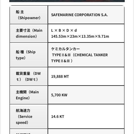
船 主
SAFEMARINE CORPORATION S.A.
（Shipowner）
主要寸法（Main
L × B × D × d
dimension）
145.53m×23m×13.35m×9.71m
ケミカルタンカー
船 種（Ship
TYPEⅡ&Ⅲ（CHEMICAL TANKER
type）
TYPEⅡ&Ⅲ ）
載貨重量 （DW
19,888 MT
ｔ）（DWｔ）
主機関（Main
5,700 KW
Engine）
航海速力
（Service
14.6 KT
speed）