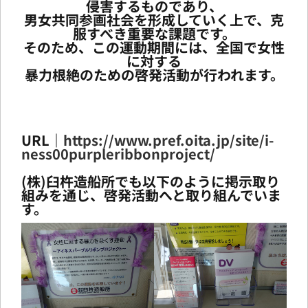
侵害するものであり、
男女共同参画社会を形成していく上で、克
服すべき重要な課題です。
そのため、この運動期間には、全国で女性
に対する
暴力根絶のための啓発活動が行われます。
URL｜
https://www.pref.oita.jp/site/i-
ness00purpleribbonproject/
(株)臼杵造船所でも以下のように掲示取り
組みを通じ、啓発活動へと取り組んでいま
す。