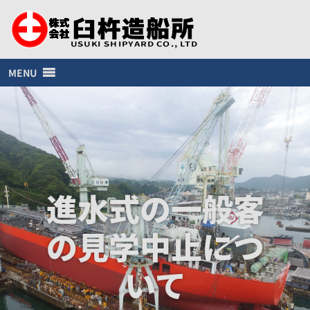
MENU
進水式の一般客
の見学中止につ
いて