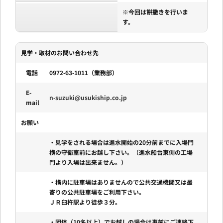
※今回は餅撒きを行いま
す。
見学・取材のお問い合わせ先
電話
0972-63-1011（業務部）
E-
n-suzuki@usukiship.co.jp
mail
お願い
・見学をされる場合は進水開始の20分前までに入場門
横の守衛室前にお越し下さい。（進水船台東側の工場
門より入場は出来ません。）
・構内に駐車場はありませんので公共交通機関又は最
寄りの公共駐車場をご利用下さい。
ＪＲ臼杵駅より徒歩３分。
・団体（10名以上）でお越しの場合は事前にご連絡下