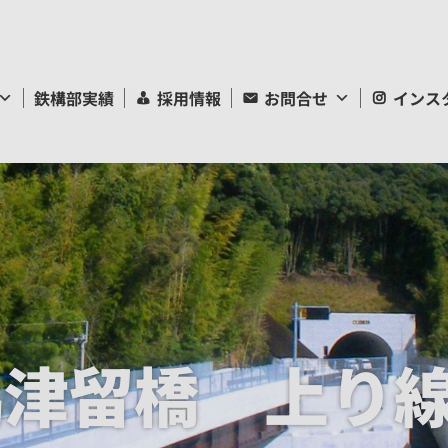
鉄構部実績
採用情報
お問合せ
インス
脇津留橋 上り