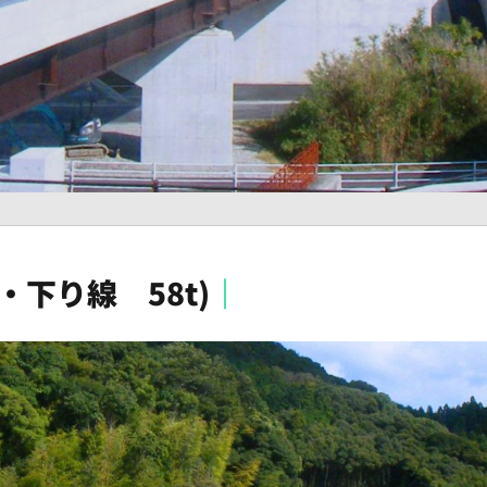
・下り線 58t)
｜