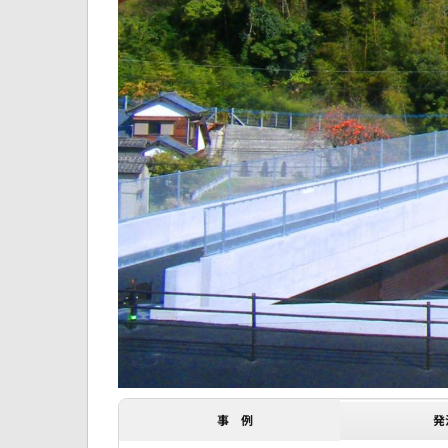
事 例
発