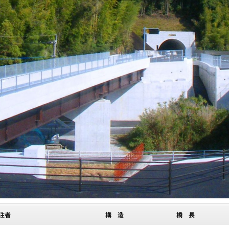
注者
構 造
橋 長