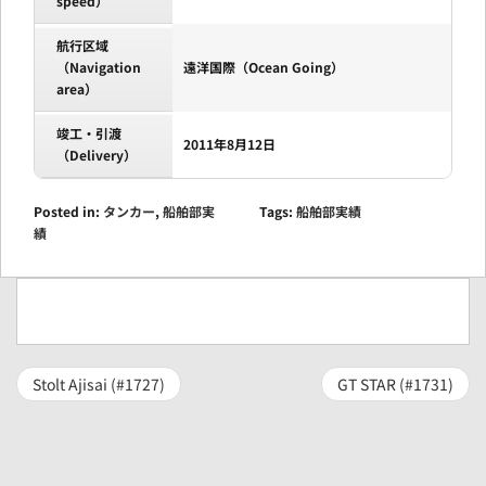
speed）
航行区域
（Navigation
遠洋国際（Ocean Going）
area）
竣工・引渡
2011年8月12日
（Delivery）
Posted in:
タンカー
,
船舶部実
Tags:
船舶部実績
績
Stolt Ajisai (#1727)
GT STAR (#1731)