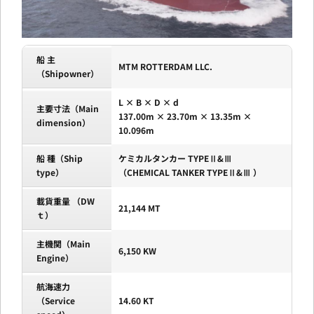
船 主
MTM ROTTERDAM LLC.
（Shipowner）
L × B × D × d
主要寸法（Main
137.00m × 23.70m × 13.35m ×
dimension）
10.096m
船 種（Ship
ケミカルタンカー TYPEⅡ&Ⅲ
type）
（CHEMICAL TANKER TYPEⅡ&Ⅲ ）
載貨重量 （DW
21,144 MT
ｔ）
主機関（Main
6,150 KW
Engine）
航海速力
（Service
14.60 KT