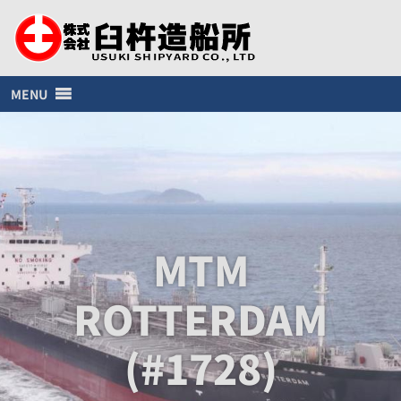
MENU
MTM
ROTTERDAM
(#1728)