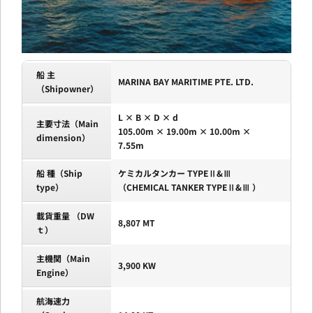
船 主
MARINA BAY MARITIME PTE. LTD.
（Shipowner）
L × B × D × d
主要寸法（Main
105.00m × 19.00m × 10.00m ×
dimension）
7.55m
船 種（Ship
ケミカルタンカー TYPEⅡ&Ⅲ
type）
（CHEMICAL TANKER TYPEⅡ&Ⅲ ）
載貨重量 （DW
8,807 MT
ｔ）
主機関（Main
3,900 KW
Engine）
航海速力