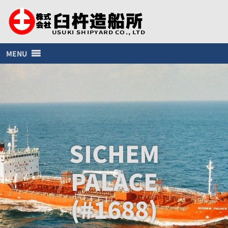
MENU
SICHEM
PALACE
(#1688)