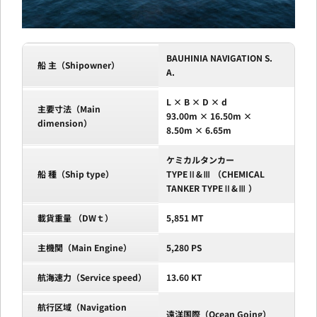
BAUHINIA NAVIGATION S.
船 主（Shipowner）
A.
L × B × D × d
主要寸法（Main
93.00m × 16.50m ×
dimension）
8.50m × 6.65m
ケミカルタンカー
船 種（Ship type）
TYPEⅡ&Ⅲ （CHEMICAL
TANKER TYPEⅡ&Ⅲ ）
載貨重量 （DWｔ）
5,851 MT
主機関（Main Engine）
5,280 PS
航海速力（Service speed）
13.60 KT
航行区域（Navigation
遠洋国際（Ocean Going）