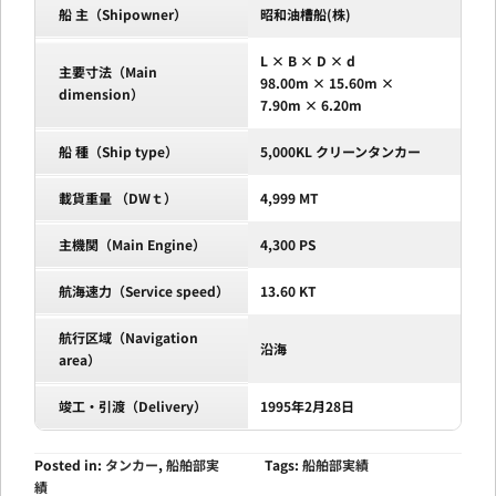
船 主（Shipowner）
昭和油槽船(株)
L × B × D × d
主要寸法（Main
98.00m × 15.60m ×
dimension）
7.90m × 6.20m
船 種（Ship type）
5,000KL クリーンタンカー
載貨重量 （DWｔ）
4,999 MT
主機関（Main Engine）
4,300 PS
航海速力（Service speed）
13.60 KT
航行区域（Navigation
沿海
area）
竣工・引渡（Delivery）
1995年2月28日
Posted in:
タンカー
,
船舶部実
Tags:
船舶部実績
績